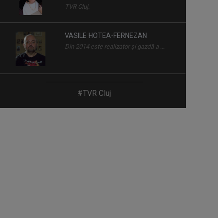
TVR Cluj.
VASILE HOTEA-FERNEZAN
Din 2014 este realizator şi gazdă a ...
JUDIT SPITZER
#TVR Cluj
Este unul dintre oamenii cu experienţă ...
ANTONIO MICLEA
Reporter Știri. Pasionat de tot ce
înseamnă ...
BĂNOI ALEXANDRU VALENTIN
De 10 ani sint “legat” de “Poveșțile lu
Pilu”, ...