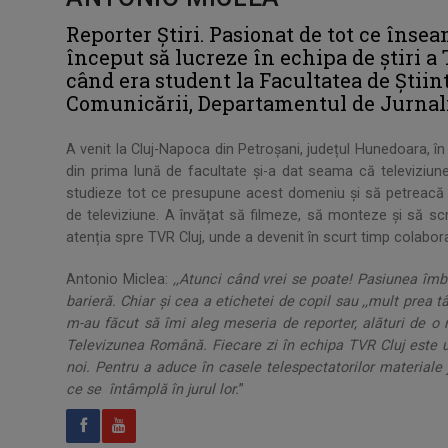
Reporter Știri. Pasionat de tot ce îns
început să lucreze în echipa de știri a
când era student la Facultatea de Știint
Comunicării, Departamentul de Jurnal
A venit la Cluj-Napoca din Petroșani, județul Hunedoara, î
din prima lună de facultate și-a dat seama că televiziu
studieze tot ce presupune acest domeniu și să petreacă ore
de televiziune. A învățat să filmeze, să monteze și să scrie
atenția spre TVR Cluj, unde a devenit în scurt timp colabora
Antonio Miclea:
,,Atunci când vrei se poate! Pasiunea îmb
barieră. Chiar și cea a etichetei de copil sau ,,mult prea 
m-au făcut să îmi aleg meseria de reporter, alături de o 
Televizunea Română. Fiecare zi în echipa TVR Cluj este u
noi. Pentru a aduce în casele telespectatorilor materiale 
ce se întâmplă în jurul lor.
’’