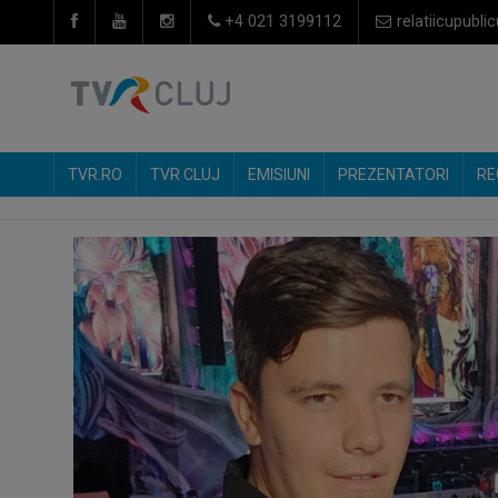
+4 021 3199112
relatiicupublic
TVR.RO
TVR CLUJ
EMISIUNI
PREZENTATORI
RE