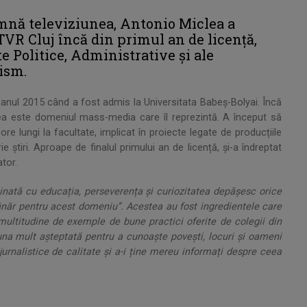
eamnă televiziunea, Antonio Miclea a
 TVR Cluj încă din primul an de licență,
e Politice, Administrative și ale
ism.
n anul 2015 când a fost admis la Universitata Babeș-Bolyai. Încă
nea este domeniul mass-media care îl reprezintă. A început să
 lungi la facultate, implicat în proiecte legate de producțiile
 știri. Aproape de finalul primului an de licență, și-a îndreptat
tor.
.
inată cu educația, perseverența și curiozitatea depășesc orice
tânăr pentru acest domeniu’’. Acestea au fost ingredientele care
multitudine de exemple de bune practici oferite de colegii din
na mult așteptată pentru a cunoaște povești, locuri și oameni
jurnalistice de calitate și a-i ține mereu informați despre ceea