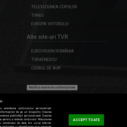
de ...
TELEVIZIUNEA COPIILOR
TVR65
MARIUS TUHUŢ
EUROPA VIITORULUI
Din martie 2022, Marius Tuhuț face
parte din ...
Alte site-uri TVR
IONEL LESPUC
EUROVISION ROMÂNIA
Prezintă emisiunea "Față în față"
TVR#ENESCU
CERBUL DE AUR
SERGIU VITALIAN VAIDA
Cea mai îndrăgită vedetă a TVR Cluj se ...
Modifică setările de confidențialitate
ri:
OVIDIU PECICAN
ru selectarea conținutului personalizat.
informațiilor de pe un dispozitiv. Crearea
Realizează și moderează emisiunea
lectarea publicității personalizate. Crearea
tate pentru a selecta conținutul. Măsurarea
ACCEPT TOATE
"Transparențe".
au combinații de date din surse diferite.
de geolocație și identificarea prin scanarea