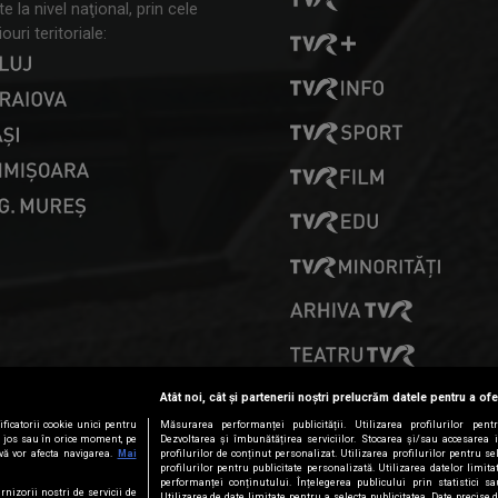
 la nivel naţional, prin cele
ouri teritoriale:
PRESELECȚII
Atât noi, cât și partenerii noștri prelucrăm datele pentru a ofe
ficatorii cookie unici pentru
Măsurarea performanței publicității. Utilizarea profilurilor pent
ai jos sau în orice moment, pe
Dezvoltarea și îmbunătățirea serviciilor. Stocarea și/sau accesarea 
vă vor afecta navigarea.
Mai
profilurilor de conținut personalizat. Utilizarea profilurilor pentru se
profilurilor pentru publicitate personalizată. Utilizarea datelor limi
performanței conținutului. Înțelegerea publicului prin statistici s
rnizorii nostri de servicii de
Utilizarea de date limitate pentru a selecta publicitatea. Date precise 