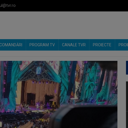
ul@tvr.ro
COMANDĂRI
PROGRAM TV
CANALE TVR
PROIECTE
PROI