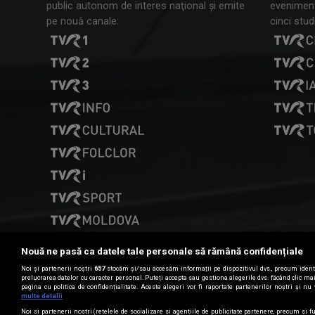
public autonom de interes naţional şi emite
evenimente
pe nouă canale:
cinci studi
Nouă ne pasă ca datele tale personale să rămână confidențiale
Noi și partenerii noștri
657
stocăm și/sau accesăm informații pe dispozitivul dvs., precum identi
prelucrarea datelor cu caracter personal. Puteți accepta sau gestiona alegerile dvs. făcând clic m
pagina cu politica de confidențialitate. Aceste alegeri vor fi raportate partenerilor noștri și nu 
Date de contact
multe detalii
Noi si partenerii nostri (retelele de socializare si agentiile de publicitate partenere, precum si fu