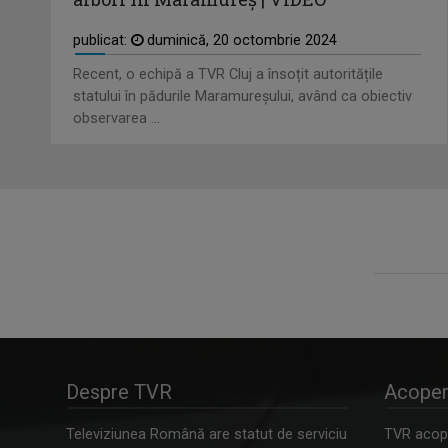
publicat:
duminică, 20 octombrie 2024
Recent, o echipă a TVR Cluj a însoțit autoritățile
statului în pădurile Maramureșului, având ca obiectiv
observarea ...
Despre TVR
Acoper
Televiziunea Română are statut de serviciu
TVR acope