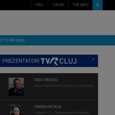
TVR+
TVR.RO
TVR INFO
ECTE SPECIALE
PREZENTATORI
RADU ANGHEL
Radu Anghel este licențiat al Universitații
...
ORBAN KATALIN
Jurnalist TV - Compartiment Minorități