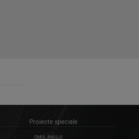
Jurnalistă la Redacția Minorități TVR
Cluj. Cu ...
OVIDIU DAMIAN
Prezintă emisiunea "Fără prejudecăți"
MIHNEA STOICA
Lector universitar doctor la Facultatea
de ...
VARGA-MIHÁLY MÁRTON
Jurnalist tv - Compartiment Minorități
TVR Cluj
Proiecte speciale
MARIA CINAR-JIGA
Jurnalist TV senior, TVR Cluj. Interesată
OMUL ANULUI