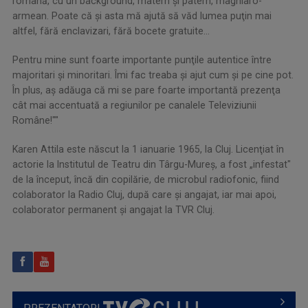
română, cu un background, matern şi patern, maghiaro-
armean. Poate că şi asta mă ajută să văd lumea puţin mai
altfel, fără enclavizari, fără bocete gratuite...
Pentru mine sunt foarte importante punţile autentice între
majoritari şi minoritari. Îmi fac treaba şi ajut cum şi pe cine pot.
În plus, aş adăuga că mi se pare foarte importantă prezenţa
cât mai accentuată a regiunilor pe canalele Televiziunii
Române!""
Karen Attila este născut la 1 ianuarie 1965, la Cluj. Licenţiat în
actorie la Institutul de Teatru din Târgu-Mureş, a fost „infestat"
de la început, încă din copilărie, de microbul radiofonic, fiind
colaborator la Radio Cluj, după care şi angajat, iar mai apoi,
colaborator permanent şi angajat la TVR Cluj.