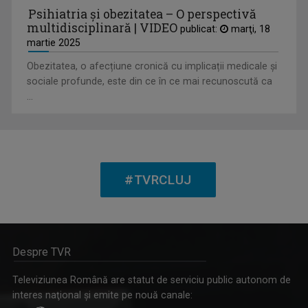
Psihiatria și obezitatea – O perspectivă
multidisciplinară | VIDEO
publicat:
marţi, 18
martie 2025
Obezitatea, o afecțiune cronică cu implicații medicale și
BĂNOI ALEXANDRU VALENTIN
sociale profunde, este din ce în ce mai recunoscută ca
De 10 ani sint “legat” de “Poveșțile lu Pilu”, ...
...
#TVRCLUJ
Despre TVR
MARIUS TUHUŢ
Televiziunea Română are statut de serviciu public autonom de
Din martie 2022, Marius Tuhuț face parte din ...
interes naţional şi emite pe nouă canale: