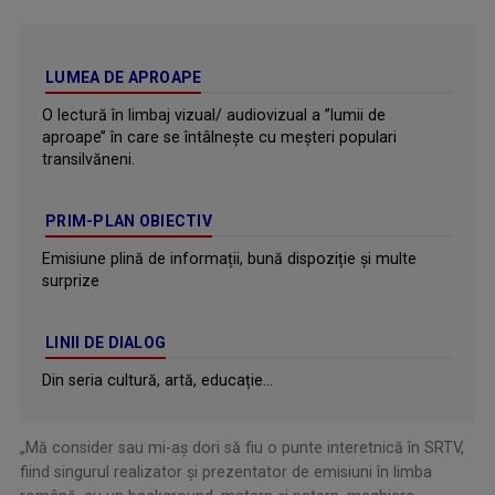
LUMEA DE APROAPE
O lectură în limbaj vizual/ audiovizual a ’’lumii de
aproape’’ în care se întâlneşte cu meşteri populari
transilvăneni.
PRIM-PLAN OBIECTIV
Emisiune plină de informații, bună dispoziție și multe
surprize
LINII DE DIALOG
Din seria cultură, artă, educație...
„Mă consider sau mi-aş dori să fiu o punte interetnică în SRTV,
fiind singurul realizator şi prezentator de emisiuni în limba