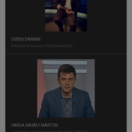
OVIDIU DAMIAN
Prezintă emisiunea "Fără prejudecăți"
VARGA-MIHÁLY MÁRTON
Jurnalist tv - Compartiment Minorități TVR Cluj