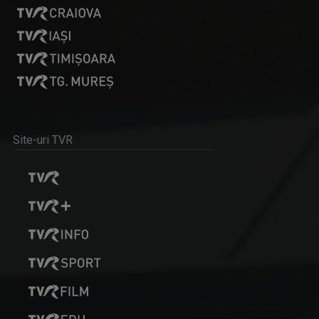
IONEL LESPUC
Prezintă emisiunea "Față în față"
Site-uri TVR
LOREDANA CORCHIȘ
Despre “L.egal 100%”, Loredana spune că este ...