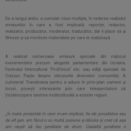
.
De-a lungul anilor, a cumulat roluri multiple, în vederea realizării
emisiunilor în care a fost implicată: reporter, redactor,
realizator, producător, moderator, traducător, dar îi place să şi
filmeze şi să monteze materialele pe care le realizează.
.
A realizat numeroase emisiuni speciale din mijlocul
evenimentelor precum alegerile parlamentare din Ucraina,
Festivalul Intercultural “ProEtnica” etc. sau ediţii speciale de
Crăciun, Paşte despre obiceiurile diverselor comunităţi. A
cutreierat Transilvania pentru a aduce în prim-plan oameni şi
locuri, poveşti interesante prin care telespectatorii să
(re)descopere zestrea multiculturală a acestei regiuni.
.
„
În toate proiectele în care m-am implicat, fie ele jurnalistice sau
de alt gen, am făcut-o cu multă pasiune şi dăruire şi cred că aşa
am reuşit să fac jumătate de drum. Cealaltă jumătate o