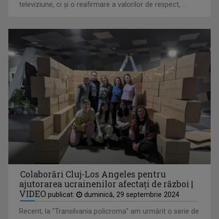
televiziune, ci și o reafirmare a valorilor de respect, ...
IONEL LESPUC
Prezintă emisiunea "Față în față"
Colaborări Cluj-Los Angeles pentru
ajutorarea ucrainenilor afectaţi de război |
VIDEO
publicat:
duminică, 29 septembrie 2024
Recent, la "Transilvania policroma" am urmărit o serie de
BĂNOI ALEXANDRU VALENTIN