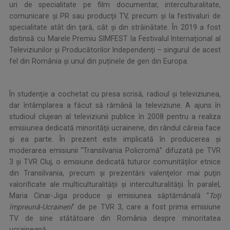
uri de specialitate pe film documentar, interculturalitate,
comunicare şi PR sau producţii TV, precum şi la festivaluri de
specialitate atât din ţară, cât şi din străinătate. În 2019 a fost
distinsă cu Marele Premiu SIMFEST la Festivalul Internaţional al
Televiziunilor şi Producătorilor Independenţi – singurul de acest
fel din România și unul din puținele de gen din Europa.
.
În studenţie a cochetat cu presa scrisă, radioul şi televiziunea,
dar întâmplarea a făcut să rămână la televiziune. A ajuns în
studioul clujean al televiziunii publice în 2008 pentru a realiza
emisiunea dedicată minorităţii ucrainene, din rândul căreia face
şi ea parte. În prezent este implicată în producerea şi
moderarea emisiunii “Transilvania Policromă” difuzată pe TVR
3 şi TVR Cluj, o emisiune dedicată tuturor comunităţilor etnice
din Transilvania, precum şi prezentării valenţelor mai puţin
valorificate ale multiculturalităţii şi interculturalităţii. În paralel,
Maria Cinar-Jiga produce şi emisiunea săptămânală “
Toţi
împreună-Ucraineni
” de pe TVR 3, care a fost prima emisiune
TV de sine stătătoare din România despre minoritatea
ucraineană.