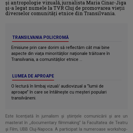
şi antropologie vizuală, jurnalista Maria Cinar-Jiga
şi-a legat numele la TVR Cluj de promovarea vieţii
diverselor comunităţi etnice din Transilvania.
TRANSILVANIA POLICROMĂ
Emisiune prin care dorim să reflectăm cât mai bine
aspecte din viaţa minorităţilor naţionale trăitoare în
Transilvania, a comunităţilor etnice ...
LUMEA DE APROAPE
O lectură în limbaj vizual/ audiovizual a ’’lumii de
aproape’’ în care se întâlneşte cu meşteri populari
transilvăneni.
Este licenţiată în jurnalism şi ştiinţele comunicării şi are un
masterat în „documentary filmmaking” la Facultatea de Teatru
şi Film, UBB Cluj-Napoca. A participat la numeroase workshop-