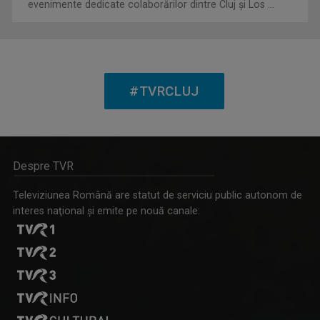
evenimente dedicate colaborărilor dintre Cluj și Los ...
De 10 ani sint “legat” de “Poveșțile lu Pilu”, ...
#TVRCLUJ
Despre TVR
Televiziunea Română are statut de serviciu public autonom de
SEBESI KAREN ATTILA
interes naţional şi emite pe nouă canale:
Realizează şi prezintă emisiuni atât la TVR ...