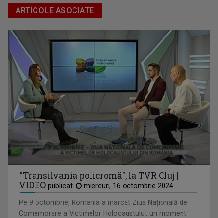
ARTICOLE ASOCIATE
LOREDANA CORCHIȘ
Despre “L.egal 100%”, Loredana spune că este ...
"Transilvania policromă", la TVR Cluj |
VIDEO
publicat:
miercuri, 16 octombrie 2024
Pe 9 octombrie, România a marcat Ziua Națională de
Comemorare a Victimelor Holocaustului, un moment