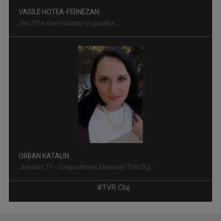
ORBAN KATALIN
Jurnalist TV - Compartiment Minorități TVR Cluj.
OVIDIU PECICAN
Realizează și moderează emisiunea "Transparențe".
#TVR Cluj