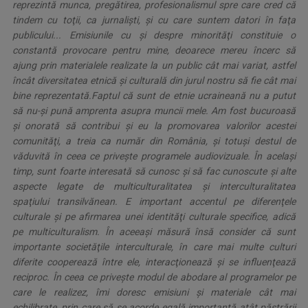
reprezintă munca, pregătirea, profesionalismul spre care cred că
tindem cu toţii, ca jurnalişti, şi cu care suntem datori în faţa
publicului... Emisiunile cu şi despre minorităţi constituie o
constantă provocare pentru mine, deoarece mereu încerc să
ajung prin materialele realizate la un public cât mai variat, astfel
încât diversitatea etnică şi culturală din jurul nostru să fie cât mai
bine reprezentată.Faptul că sunt de etnie ucraineană nu a putut
să nu-şi pună amprenta asupra muncii mele. Am fost bucuroasă
şi onorată să contribui şi eu la promovarea valorilor acestei
comunităţi, a treia ca număr din România, şi totuşi destul de
văduvită în ceea ce priveşte programele audiovizuale. În acelaşi
timp, sunt foarte interesată să cunosc şi să fac cunoscute şi alte
aspecte legate de multiculturalitatea şi interculturalitatea
spaţiului transilvănean. E important accentul pe diferenţele
culturale şi pe afirmarea unei identităţi culturale specifice, adică
pe multiculturalism. În aceeaşi măsură însă consider că sunt
importante societăţile interculturale, în care mai multe culturi
diferite cooperează între ele, interacţionează şi se influenţează
reciproc. În ceea ce priveşte modul de abodare al programelor pe
care le realizez, îmi doresc emisiuni şi materiale cât mai
echilibrate, prin care să se acorde egală importanţă atât păstrării