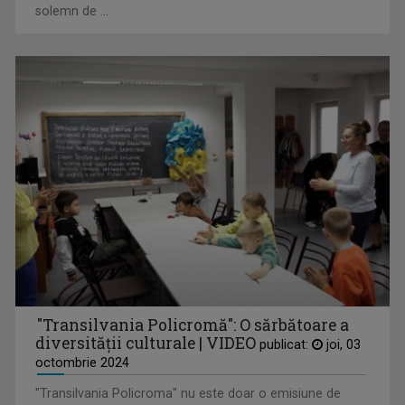
MARIUS TUHUŢ
solemn de ...
Din martie 2022, Marius Tuhuț face parte din ...
MIHNEA STOICA
Lector universitar doctor la Facultatea de ...
"Transilvania Policromă": O sărbătoare a
diversității culturale | VIDEO
publicat:
joi, 03
octombrie 2024
"Transilvania Policroma" nu este doar o emisiune de