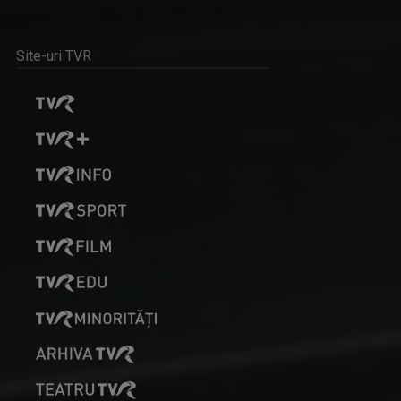
Site-uri TVR
ALEXANDRU PUGNA
Realizatorul emisiunii ”Cântec și poveste” de ...