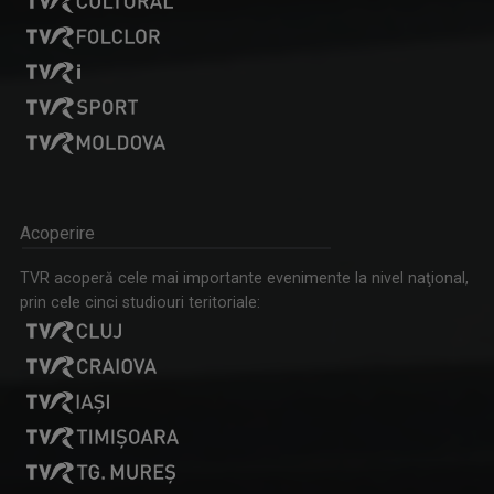
DAN PĂVĂLOIU
Dan Mihai Pavaloiu este unul dintre cei mai ...
Acoperire
TVR acoperă cele mai importante evenimente la nivel naţional,
prin cele cinci studiouri teritoriale:
MARIA CINAR-JIGA
Jurnalist TV senior, TVR Cluj. Interesată de ...