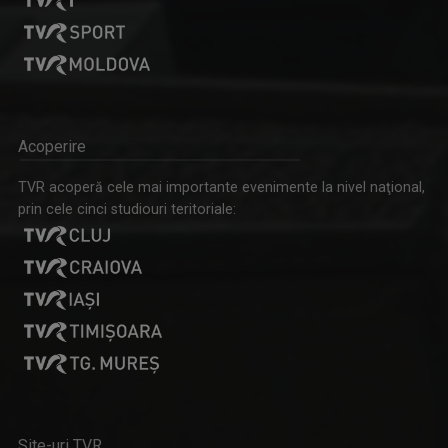
SORINA NOROC
Reporter TVR Cluj. Mereu cu o atitudine ...
Acoperire
TVR acoperă cele mai importante evenimente la nivel naţional,
prin cele cinci studiouri teritoriale:
BĂNOI ALEXANDRU VALENTIN
De 10 ani sint “legat” de “Poveșțile lu Pilu”, ...
Site-uri TVR