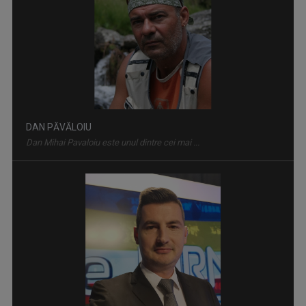
DAN PĂVĂLOIU
Dan Mihai Pavaloiu este unul dintre cei mai ...