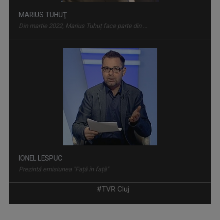
MARIUS TUHUŢ
Din martie 2022, Marius Tuhuț face parte din ...
IONEL LESPUC
Prezintă emisiunea "Față în față"
#TVR Cluj