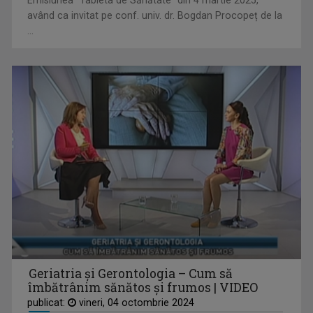
Emisiunea "Tableta de Sănătate" din 4 martie 2025,
Compozitor și realizator TVR. Din 2011 până în ...
având ca invitat pe conf. univ. dr. Bogdan Procopeț de la
...
FEKETELAKI TIBOR
Jurnalist tv - Compartiment Minorități TVR ...
Geriatria și Gerontologia – Cum să
îmbătrânim sănătos și frumos | VIDEO
publicat:
vineri, 04 octombrie 2024