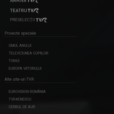
PRESELECȚII
VASILE HOTEA-FERNEZAN
Din 2014 este realizator şi gazdă a ...
Proiecte speciale
OMUL ANULUI
TELEVIZIUNEA COPIILOR
TVR65
EUROPA VIITORULUI
Alte site-uri TVR
EUROVISION ROMÂNIA
SORINA NOROC
TVR#ENESCU
Reporter TVR Cluj. Mereu cu o atitudine ...
CERBUL DE AUR