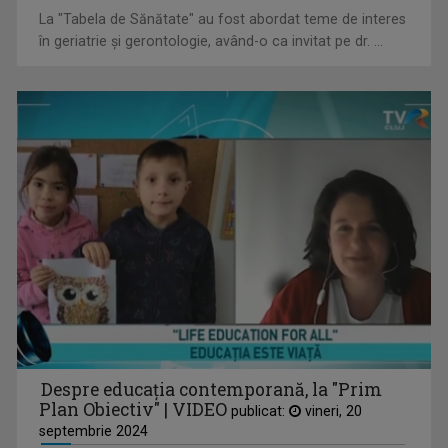
La "Tabela de Sănătate" au fost abordat teme de interes
în geriatrie și gerontologie, având-o ca invitat pe dr. ...
MĂDĂLINA VLĂSCEANU
Prezintă Telejurnal regional. Spune că “vrea ...
Despre educația contemporană, la "Prim
Plan Obiectiv" | VIDEO
publicat:
vineri, 20
LIVIU DECEANU
septembrie 2024
Moderator la "Forum economic" la TVR Cluj.