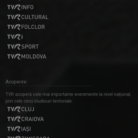
LOREDANA CORCHIȘ
Despre “L.egal 100%”, Loredana spune că este ...
Acoperire
TVR acoperă cele mai importante evenimente la nivel naţional,
prin cele cinci studiouri teritoriale:
MARIA CINAR-JIGA
Jurnalist TV senior, TVR Cluj. Interesată de ...