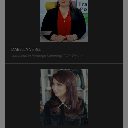
IZABELLA VEIBEL
Jurnalistă la Redacția Minorități TVR Cluj. Cu ...