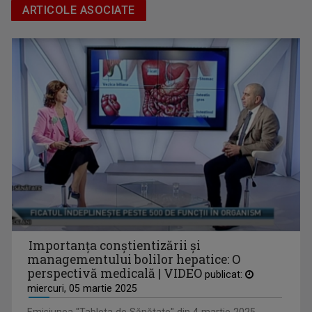
ARTICOLE ASOCIATE
IONEL LESPUC
Prezintă emisiunea "Față în față"
Importanța conștientizării și
managementului bolilor hepatice: O
perspectivă medicală | VIDEO
publicat:
miercuri, 05 martie 2025
LIANA GOŢA