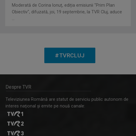
Moderată de Corina Ionuț, ediția emisiunii "Prim Plan
Obiectiv", difuzată, joi, 19 septembrie, la TVR Cluj, aduce
...
#TVRCLUJ
SERGIU VITALIAN VAIDA
Despre TVR
Cea mai îndrăgită vedetă a TVR Cluj se ...
Televiziunea Română are statut de serviciu public autonom de
interes naţional şi emite pe nouă canale: