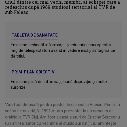
unul dintre cei mai vechi membri ai echipei care a
redeschis după 1989 studioul teritorial al TVR de
sub Feleac.
TABLETA DE SĂNĂTATE
Emisiune dedicată informaţiei şi educaţiei unui spectru
larg de telespectatori având în vedere însăşi sintagma ce
dă titlul.
PRIM-PLAN OBIECTIV
Emisiune plină de informații, bună dispoziție și multe
surprize
“Am fost detaşată pentru postul de chimist la Huedin. Pentru a
scăpa de navetă, în 1991 m-am prezentat la un concurs de
crainic la TVR Cluj. Am fost aleasă alături de Cristina Berceanu
(un alt realizator cu vechime al studioului n.n.)”, îşi aminteşte