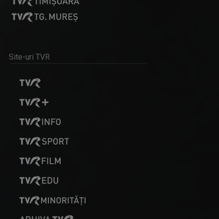
Site-uri TVR
ALEXANDRU PUGNA
Realizatorul emisiunii ”Cântec și poveste” de ...