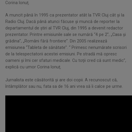
Corina Ionuţ.
A muncit până în 1995 ca prezentator atât la TVR Cluj cât şi la
Radio Cluj. Dacă până atunci făcuse şi muncă de reporter la
departamentul de ştiri al TVR Cluj, din 1995 a devenit redactor
prezentator. Printre emisiunile sale se numără “4 pe 2”, „Casa şi
grădina”, „Români fără frontiere”. Din 2005 realizează
emisiunea “Tableta de sănătate”. “ Primesc nenumărate scrisori
de la telespectatorii acestei emisiuni. Pe stradă mă opresc
oameni şi îmi cer sfaturi medicale. Cu toţii cred că sunt medic”,
explică cu umor Corina Ionuţ.
Jurnalista este căsătorită şi are doi copii. A recunoscut că,
întâmplător sau nu, fata sa de 16 ani vrea să îi calce pe urme.