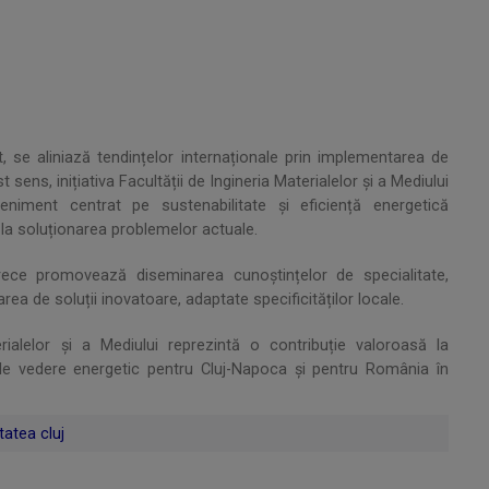
, se aliniază tendințelor internaționale prin implementarea de
t sens, inițiativa Facultății de Ingineria Materialelor și a Mediului
eniment centrat pe sustenabilitate și eficiență energetică
 la soluționarea problemelor actuale.
ce promovează diseminarea cunoștințelor de specialitate,
ea de soluții inovatoare, adaptate specificităților locale.
ialelor și a Mediului reprezintă o contribuție valoroasă la
t de vedere energetic pentru Cluj-Napoca și pentru România în
tatea cluj