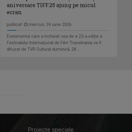
de ...
aniversare TIFF.25 ajung pe micul
ecran
SATUL MEU
ANTONIO MICLEA
Un caleidoscop făcut în spiritul vieţii de
publicat:
miercuri, 24 iunie 2026
Reporter Știri. Pasionat de tot ce
la sat.
înseamnă ...
Evenimentul care a încheiat cea de-a 25-a ediție a
Festivalului Internațional de Film Transilvania va fi
TELEJURNAL REGIONAL
difuzat de TVR Cultural duminică, 28 ...
IONEL LESPUC
Principala emisiune informativă de la
Prezintă emisiunea "Față în față"
TVR Cluj ...
FAȚĂ ÎN FAȚĂ
LOREDANA CORCHIȘ
Emisiune de dezbatere
Despre “L.egal 100%”, Loredana spune
că este ...
TABLETA DE SĂNĂTATE
DAN PĂVĂLOIU
Emisiune dedicată informaţiei şi
Dan Mihai Pavaloiu este unul dintre cei
educaţiei ...
mai ...
Proiecte speciale