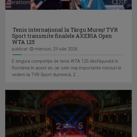
CÂNTEC ŞI POVESTE
Este o poveste a lumii satului transilvănean ...
Tenis internațional la Târgu Mureș! TVR
Sport transmite finalele AXERIA Open
WTA 125
publicat:
miercuri, 29 iulie 2026
VARGA-MIHÁLY MÁRTON
E singura competiție de tenis WTA 125 desfășurată în
Jurnalist tv - Compartiment Minorități TVR Cluj
România în acest an, iar cele mai importante meciuri le
vedem la TVR Sport duminică, 2 ...
TABLETA DE SĂNĂTATE
Emisiune dedicată informaţiei şi educaţiei ...