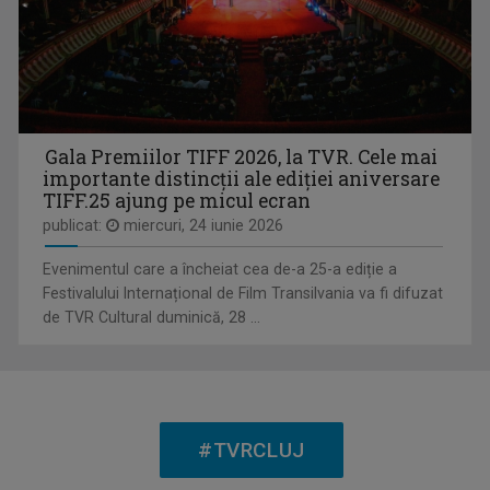
MIHNEA STOICA
Lector universitar doctor la Facultatea de ...
Gala Premiilor TIFF 2026, la TVR. Cele mai
importante distincții ale ediției aniversare
TIFF.25 ajung pe micul ecran
CARTE DE CITIRE
O călătorie prin carțile noastre
publicat:
miercuri, 24 iunie 2026
Evenimentul care a încheiat cea de-a 25-a ediție a
Festivalului Internațional de Film Transilvania va fi difuzat
de TVR Cultural duminică, 28 ...
ALEXANDRU PUGNA
Realizatorul emisiunii ”Cântec și poveste” de ...
#TVRCLUJ