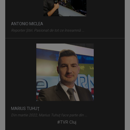
ANTONIO MICLEA
Reporter Știri. Pasionat de tot ce înseamnă ...
CAP DE AFIȘ
Emisiune de educaţie muzicală care surprinde ...
MARIUS TUHUŢ
Din martie 2022, Marius Tuhuț face parte din ...
#TVR Cluj