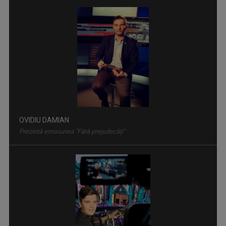
TRANSPARENȚE
Emisiune săptămânala de larg interes ...
OVIDIU DAMIAN
Prezintă emisiunea "Fără prejudecăți"
TRANSILVANIA CULTURALĂ
Emisiunea aduce în faţa telespectatorilor ...