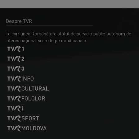
ACTUAL REGIONAL
Realități regionale și internaționale la TVR Cluj
Despre TVR
Televiziunea Română are statut de serviciu public autonom de
interes naţional şi emite pe nouă canale:
OVIDIU PECICAN
Realizează și moderează emisiunea "Transparențe".
FĂRĂ PREJUDECĂȚI
Singura producție media din Europa pentru care ...