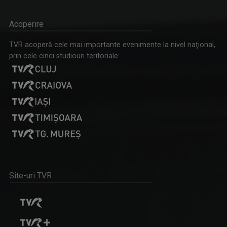
MĂDĂLINA VLĂSCEANU
Prezintă Telejurnal regional. Spune că “vrea ...
Acoperire
TVR acoperă cele mai importante evenimente la nivel naţional,
prin cele cinci studiouri teritoriale:
LUMEA DE APROAPE
O lectură în limbaj vizual/ audiovizual a ...
PÁKAI ENIKŐ
Jurnalist TV - Compartiment Minorități TVR Cluj.
Site-uri TVR