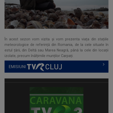
În acest sezon vom vizita și vom prezenta viața din stațiile
meteorologice de referință din Romania, de la cele situate în
estul țării, din Deltă sau Marea Neagră, până la cele din locații
izolate, precum înălțimile munților
Carpați.
EMISIUNI