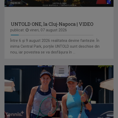
FEKETELAKI TIBOR
Jurnalist tv - Compartiment Minorități TVR ...
UNTOLD ONE, la Cluj-Napoca | VIDEO
publicat:
vineri, 07 august 2026
Între 6 și 9 august 2026 realitatea devine fantezie. În
inima Central Park, porțile UNTOLD sunt deschise din
nou, iar povestea se va desfășura în ...
VINE CLUJU’ PE LA NOI!
Muzică, voie bună , dedicații. Totul ...
SEBESI KAREN ATTILA
Realizează şi prezintă emisiuni atât la TVR ...